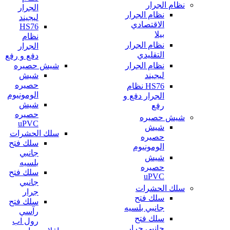
نظام الجرار
الجرار
نظام الجرار
ليجيند
الاقتصادي
HS76
بيلا
نظام
نظام الجرار
الجرار
التقليدي
دفع و رفع
شيش حصيره
نظام الجرار
شيش
ليجيند
حصيره
HS76 نظام
الومونيوم
الجرار دفع و
شيش
رفع
حصيره
شيش حصيره
uPVC
شيش
سلك الحشرات
حصيره
سلك فتح
الومونيوم
جانبي
شيش
بلسيه
حصيره
سلك فتح
uPVC
جانبي
سلك الحشرات
جرار
سلك فتح
سلك فتح
جانبي بلسيه
رآسي
سلك فتح
رول اب
جانبي جرار