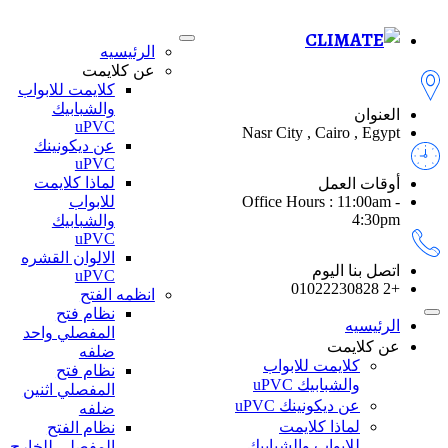
الرئيسيه
عن كلايمت
كلايمت للابواب
والشبابيك
العنوان
uPVC
Nasr City , Cairo , Egypt
عن ديكونينك
uPVC
لماذا كلايمت
أوقات العمل
للابواب
Office Hours : 11:00am -
4:30pm
والشبابيك
uPVC
الالوان القشره
اتصل بنا اليوم
uPVC
+2 01022230828
انظمه الفتح
نظام فتح
الرئيسيه
المفصلي واحد
عن كلايمت
ضلفه
كلايمت للابواب
نظام فتح
والشبابيك uPVC
المفصلي اثنين
عن ديكونينك uPVC
ضلفه
لماذا كلايمت
نظام الفتح
للابواب والشبابيك
المفصلي للخارج