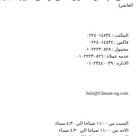
العاشر)
المكتب : ٠٢٢٤٠١٤٨٣٤
فاكس : ٠٢٢٤٠١٤٨٣٤
محمول : ٠١٠٢٢٢٣٠٨٢٨
خدمه عملاء : ٠١٠٢٢٢٣٠٨٢٦
الاداره : ٠١٠٢٣٤٤٠٠٣٩
Info@Climate-eg.com
السبت من ١١:٠٠ صباحا الي ٤:٣٠ مساء
الاحد من ١١:٠٠ صباحا الي ٤:٣٠ مساء