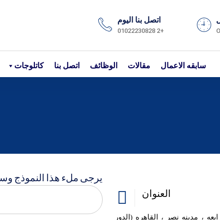
ل
اتصل بنا اليوم
+2 01022230828
O
سابقه الاعمال
مقالات
الوظائف
اتصل بنا
كاتلوجات
يرجى ملء هذا النموذج و
العنوان
عه ، مدينه نصر ، القاهره (الدور