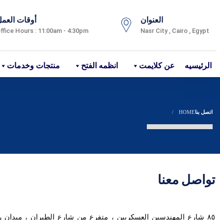
العنوان
أوقات العم
ffice Hours : 11:00am - 4:30pm
Nasr City , Cairo , Egypt
الرئيسيه
عن كلايمت
انظمه الفتح
منتجات وخدمات
اتصل بنا
HOME
تواصل معنا
٨٥ شارع المهندسين العسكريين ، متفرع من شارع الطيران ، ميدان راب