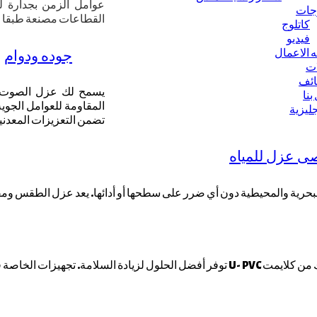
عوامل الزمن بجدارة ل
وجات
القطاعات مصنعة طبقا لل
كاتلوج
فيديو
جوده ودوام
 الاعمال
ات
ائف
يسمح لك عزل الصوت الف
بنا
المقاومة للعوامل الجوية 
جليزية
تضمن التعزيزات المعدنية
ى عزل للمياه
الأبواب والشبابيك عالية القوة المصنوعة من أنظمة الأبواب والشبابيك من كلايمت U- PVC ت