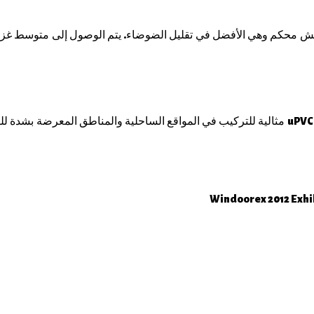
نظرًا لخصائص المواد عالية الجودة وتقنية الغرف ، فإن نوافذ وأبواب uPVC مثالية للتركيب في المواقع 