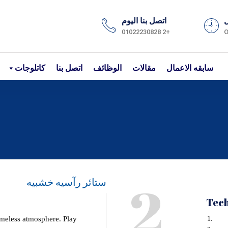
ل
اتصل بنا اليوم
+2 01022230828
O
سابقه الاعمال
مقالات
الوظائف
اتصل بنا
كاتلوجات
2
ستائر رآسيه خشبيه
Tech
imeless atmosphere. Play