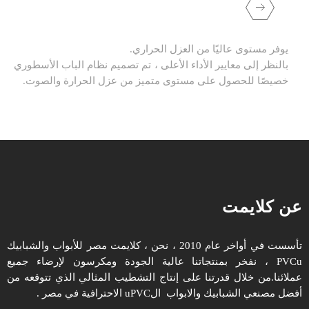
يوفر مستوى عاليًا من العزل الحراري.
بالنظر إلى معايير الأداء الأعلى ، تم تصميم نظام الباب الأسطوري
خصيصًا للحصول على مستوى متميز من عزل الحرارة والصوت.
عن كلايمت
تأسست في أواخر عام 2010 ، نحن ، كلايمت مصر للأبواب والشبابيك
PVCu ، نفخر بمنتجاتنا عالية الجودة ومكرسون لإرضاء جميع
عملائنا.من خلال قدرتنا على إنتاج التشطيب المثالي الذي تتوقعه من
أفضل مصنعي الشبابيك والابواب الuPVC الاحترافية في مصر .